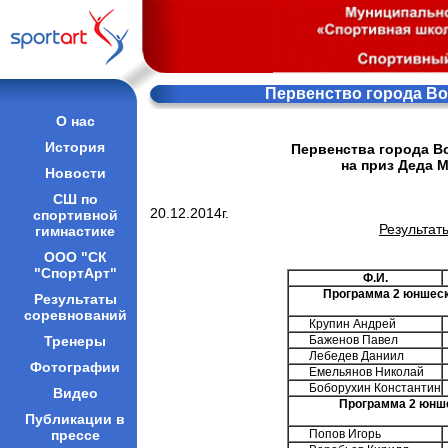
Первенство города Во
О нас
История
Первенства города В
на приз Деда М
Новости
СШ по
20.12.2014г.
спортивной
Результат
гимнастике
ООО "СК
"СпортАрт"
Ф.И.
Программа 2 юншеско
Результаты
соревнований
Крупин Андрей
Тренеры
Баженов Павел
Лебедев Даниил
Фотографии
Емельянов Николай
Боборухин Константин
Видео
Программа 2 юнше
Публикации в
прессе
Попов Игорь