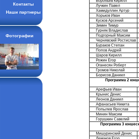
Воробьев Кирилл
Контакты
Лучкин Павел
Хамидуллин Артур
Наши партнеры
Хорьков Иван
Кусков Арсений
Зимин Тимур
Гурняк Владислав
Фотографии
Подгорный Максим
Чернявский Ростислав
Бураков Степан
Попов Андрей
Шаров Кирилл
Рожин Егор
Оганесян Роберт
Громов Николай
Борисов Даниил
Программа 2 юнше
Арефьев Иван
Крынис Денис
Леонов Даниил
Афанасьев Никита
Попылев Ярослав
Минин Максим
Горушкин Савелий
Программа 3 юншеско
Мишуринский Денис
Демаков Егор