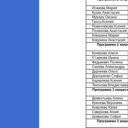
Исакова Мария
Кузин Анастасия
Мурару Оксана
Гросу Ксения
Роженчикова Ксения
Полюхова Анастасия
Клюшина Мария
Кокунина Анастасия
Программа 2 юнше
Кучерова Алеся
Старкова Ирина
Федькевич Полина
Синёва Александра
Дурхеева Ольга
Дорошенко Софья
Баркалева Ксения
Тихонова Владислава
Программа 3 юншеско
Дементьева Алина
Кренева Вероника
Ковалева Юлия
Смирнова Агния
Шамахова Софья
Программа 3 юнше