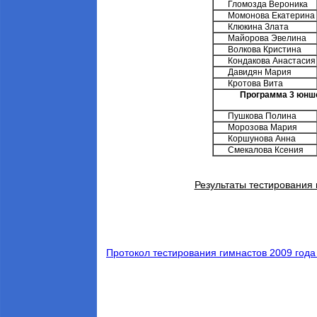
Гломозда Вероника
Момонова Екатерина
Клюкина Злата
Майорова Эвелина
Волкова Кристина
Кондакова Анастасия
Давидян Мария
Кротова Вита
Программа 3 юнше
Пушкова Полина
Морозова Мария
Коршунова Анна
Смекалова Ксения
Результаты тестирования 
Протокол тестирования гимнастов 2009 года