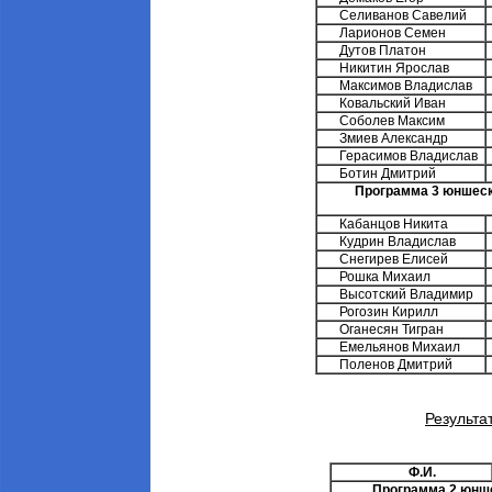
Селиванов Савелий
Ларионов Семен
Дутов Платон
Никитин Ярослав
Максимов Владислав
Ковальский Иван
Соболев Максим
Змиев Александр
Герасимов Владислав
Ботин Дмитрий
Программа 3 юншеско
Кабанцов Никита
Кудрин Владислав
Снегирев Елисей
Рошка Михаил
Высотский Владимир
Рогозин Кирилл
Оганесян Тигран
Емельянов Михаил
Поленов Дмитрий
Результа
Ф.И.
Программа 2 юнше