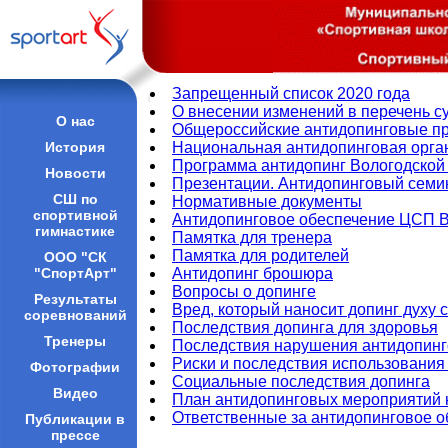
Запрещенный список 2020 года
О внесении изменений в перечень с
О нас
Общероссийские антидопинговые пра
История
Национальная антидопинговая орга
Программа антидопинг Вологодской
Новости
Презентации. Антидопинговый семин
СШ по
Нормативные документы
спортивной
Антидопинговое обеспечение ЦСП 
гимнастике
Памятка для тренера
Памятка для родителей
ООО "СК
"СпортАрт"
Антидопинг брошюра
Вопросы о допинге
Результаты
Вред, который наносит допинг духу 
соревнований
Последствия допинга для здоровья
Тренеры
Последствия нарушения антидопинг
Риски и последствия использовани
Фотографии
Социальные последствия допинга
Видео
План антидопинговых мероприятий н
Ответственные за антидопинговое о
Публикации в
прессе